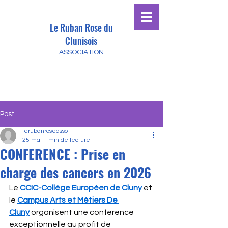
Le Ruban Rose du
Clunisois
ASSOCIATION
Post
lerubanroseasso
25 mai
1 min de lecture
CONFERENCE : Prise en
charge des cancers en 2026
Le 
CCIC-Collège Européen de Cluny
 et 
le 
Campus Arts et Métiers De 
Cluny
 organisent une conférence 
exceptionnelle au profit de 