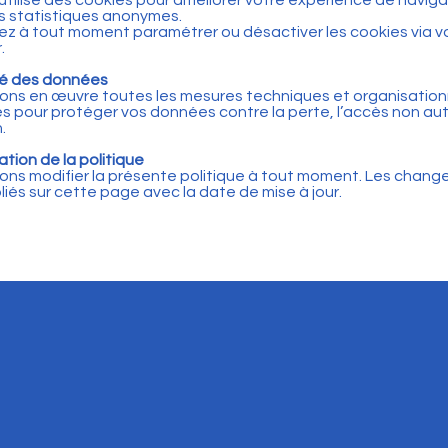
 utilise des cookies pour améliorer votre expérience de naviga
es statistiques anonymes.
z à tout moment paramétrer ou désactiver les cookies via v
.
té des données
ns en œuvre toutes les mesures techniques et organisation
s pour protéger vos données contre la perte, l’accès non aut
.
ation de la politique
ns modifier la présente politique à tout moment. Les chan
liés sur cette page avec la date de mise à jour.