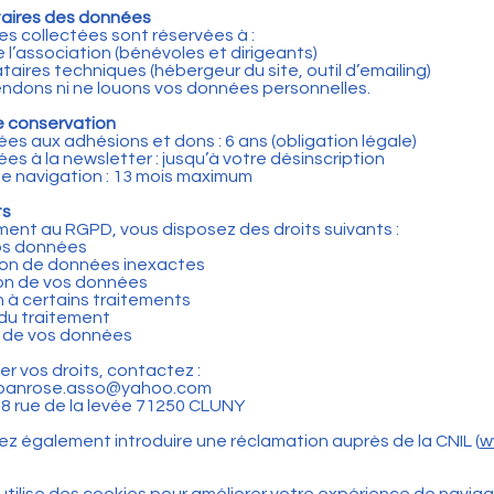
taires des données
s collectées sont réservées à :
e l’association (bénévoles et dirigeants)
taires techniques (hébergeur du site, outil d’emailing)
ndons ni ne louons vos données personnelles.
e conservation
ées aux adhésions et dons : 6 ans (obligation légale)
es à la newsletter : jusqu’à votre désinscription
 navigation : 13 mois maximum
ts
nt au RGPD, vous disposez des droits suivants :
os données
ion de données inexactes
on de vos données
 à certains traitements
 du traitement
é de vos données
er vos droits, contactez :
erubanrose.asso@yahoo.com
38 rue de la levée 71250 CLUNY
z également introduire une réclamation auprès de la CNIL (
w