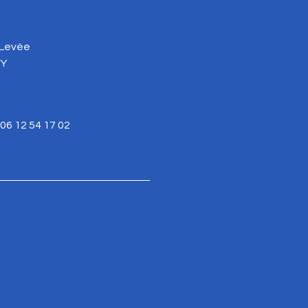
 Levée
NY
06 12 54 17 02