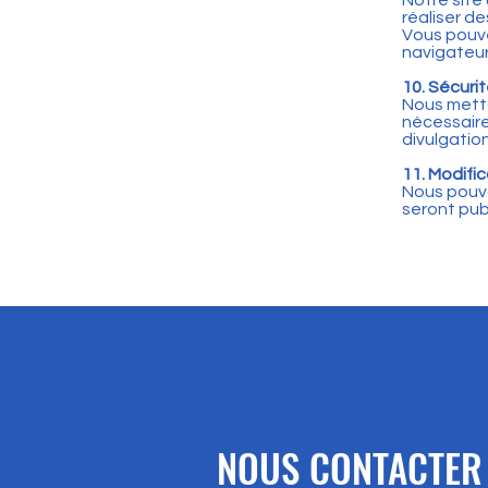
Notre site
réaliser d
Vous pouve
navigateur
10. Sécuri
Nous metto
nécessaire
divulgation
11. Modific
Nous pouvo
seront pub
NOUS CONTACTER