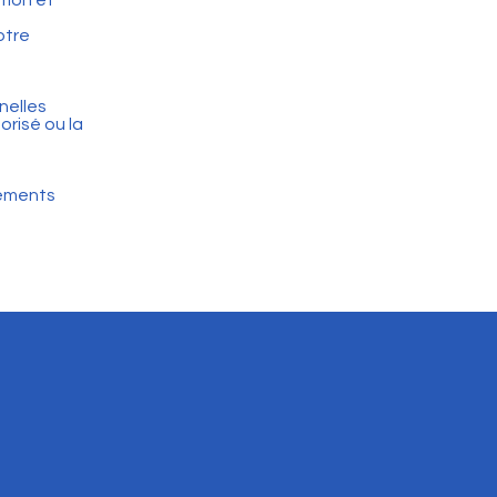
tion et
otre
nelles
orisé ou la
gements