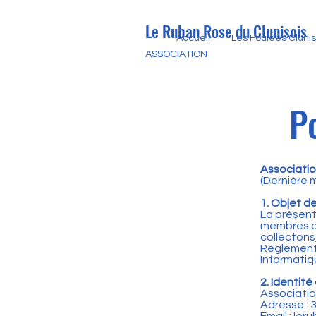
Le Ruban Rose du Clunisois
Accueil
Les Foulées Cluni
ASSOCIATION
Po
Associatio
(Dernière m
1. Objet de
La présente
membres de
collectons
Règlement 
Informatiqu
2. Identit
Associatio
Adresse : 