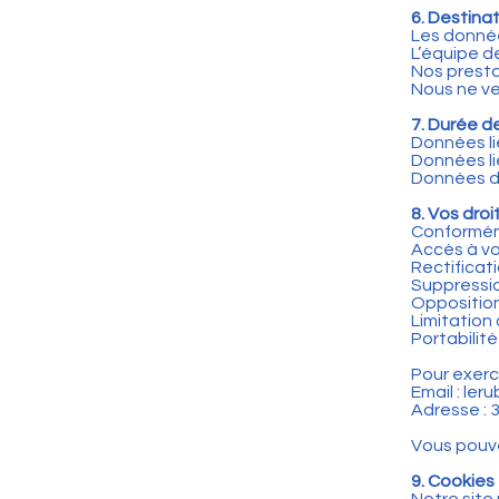
6. Destina
Les donnée
L’équipe d
Nos presta
Nous ne ve
7. Durée d
Données li
Données lié
Données de
8. Vos droi
Conforméme
Accès à v
Rectificat
Suppressi
Opposition
Limitation
Portabilit
Pour exerc
Email : l
Adresse : 
Vous pouve
9. Cookies