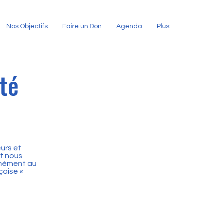
Nos Objectifs
Faire un Don
Agenda
Plus
ité
eurs et
nt nous
rmément au
çaise «