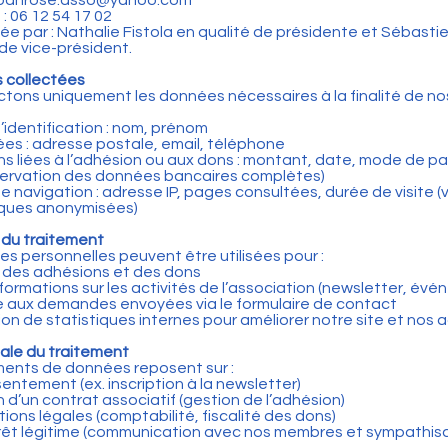
erubanrose.asso@yahoo.com
: 06 12 54 17 02
e par : Nathalie Fistola en qualité de présidente et Sébastie
 de vice-président.
 collectées
ctons uniquement les données nécessaires à la finalité de nos
identification : nom, prénom
s : adresse postale, email, téléphone
ns liées à l’adhésion ou aux dons : montant, date, mode de p
servation des données bancaires complètes)
 navigation : adresse IP, pages consultées, durée de visite (
iques anonymisées)
s du traitement
s personnelles peuvent être utilisées pour :
 des adhésions et des dons
nformations sur les activités de l’association (newsletter, év
 aux demandes envoyées via le formulaire de contact
ion de statistiques internes pour améliorer notre site et nos 
gale du traitement
ments de données reposent sur :
entement (ex. inscription à la newsletter)
n d’un contrat associatif (gestion de l’adhésion)
ions légales (comptabilité, fiscalité des dons)
rêt légitime (communication avec nos membres et sympathis