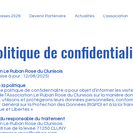
soises 2026
Devenir Partenaire
Actualités
L'association
litique de confidential
n Le Ruban Rose du Clunisois
ise à jour : 12/08/2025)
 la politique
 politique de confidentialité a pour objet d’informer les visit
 l’Association Le Ruban Rose du Clunisois sur la manière do
, utilisons et protégeons leurs données personnelles, confo
Général sur la Protection des Données (RGPD) et à la loi fran
e et Libertés ».
é du responsable du traitement
n Le Ruban Rose du Clunisois
38 rue de la levée 71250 CLUNY