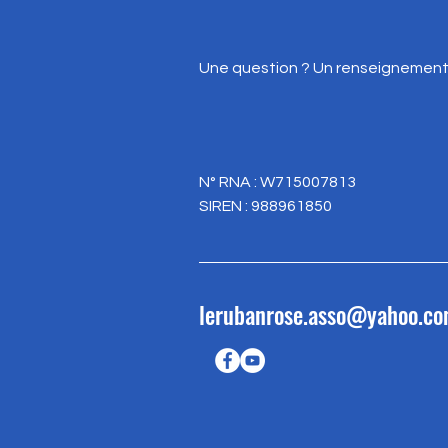
Une question ? Un renseignement 
N° RNA : W715007813
SIREN : 988961850
lerubanrose.asso@yahoo.c