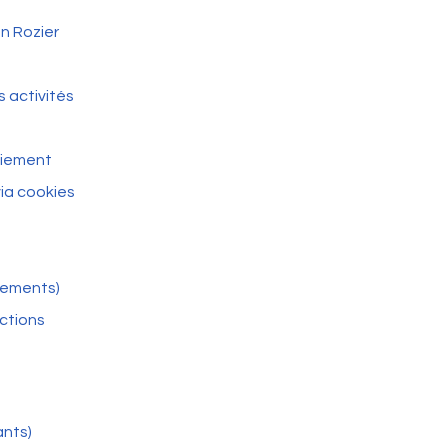
n Rozier
 activités
aiement
via cookies
énements)
actions
ants)