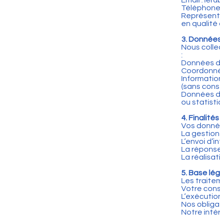
Email : l
Téléphone 
Représenté
en qualité
3. Données
Nous colle
:
Données d’
Coordonnée
Informatio
(sans con
Données de
ou statist
4. Finalité
Vos donnée
La gestion
L’envoi d’i
La réponse
La réalisat
5. Base lé
Les traite
Votre cons
L’exécutio
Nos obligat
Notre inté