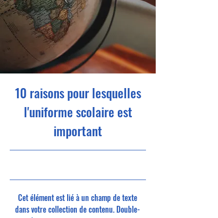
10 raisons pour lesquelles
l'uniforme scolaire est
important
31/5/23 21:00
Cet élément est lié à un champ de texte
dans votre collection de contenu. Double-