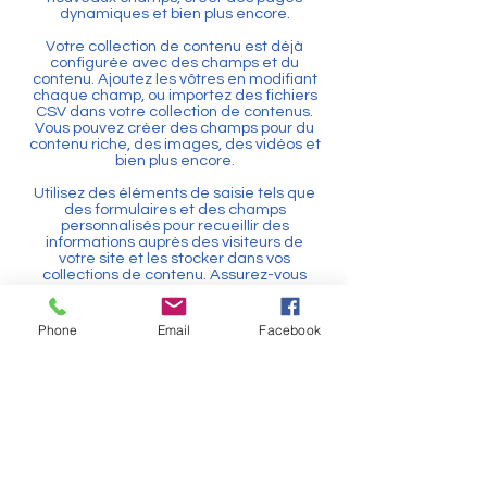
dynamiques et bien plus encore.
Votre collection de contenu est déjà
configurée avec des champs et du
contenu. Ajoutez les vôtres en modifiant
chaque champ, ou importez des fichiers
CSV dans votre collection de contenus.
Vous pouvez créer des champs pour du
contenu riche, des images, des vidéos et
bien plus encore.
Utilisez des éléments de saisie tels que
des formulaires et des champs
personnalisés pour recueillir des
informations auprès des visiteurs de
votre site et les stocker dans vos
collections de contenu. Assurez-vous
que tous vos éléments sont connectés
aux données, et veillez à prévisualiser
votre site pour vérifier que tout est
Phone
Email
Facebook
correctement connecté.
Retour
NOUS CONTACTER
Une question ? Un renseignement ?